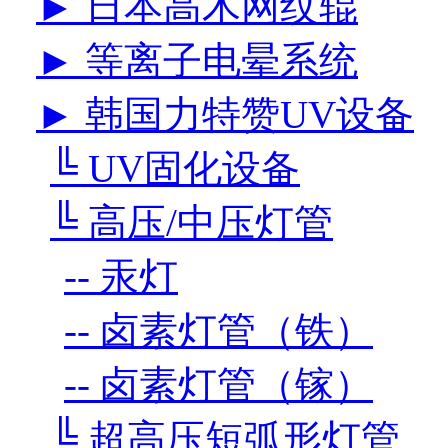
► 日本高木网纹辊
► 等离子电晕系统
► 韩国力特赞UV设备
╚ UV固化设备
╚ 高压/中压灯管
-- 汞灯
-- 卤素灯管（铁）
-- 卤素灯管（镓）
╚ 超高压短弧形灯管