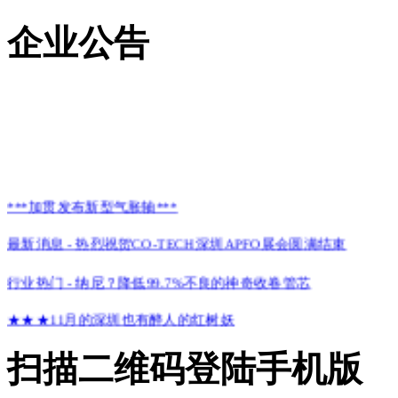
企业公告
***加贯发布新型气胀轴***
最新消息 - 热烈祝贺CO-TECH深圳APFO展会圆满结束
行业热门 - 纳尼？降低99.7%不良的神奇收卷管芯
★★★11月的深圳也有醉人的红树妖
CO-TECH诚邀您参加2016上海国际高功能薄膜展览会
扫描二维码登陆手机版
★CO-TECH参加15年深圳国际高性能薄膜制造技术展