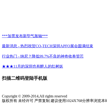
***加贯发布新型气胀轴***
最新消息 - 热烈祝贺CO-TECH深圳APFO展会圆满结束
行业热门 - 纳尼？降低99.7%不良的神奇收卷管芯
★★★11月的深圳也有醉人的红树妖
CO-TECH诚邀您参加2016上海国际高功能薄膜展览会
扫描二维码登陆手机版
★CO-TECH参加15年深圳国际高性能薄膜制造技术展
Copyright © 2009-2014,All rights reserved
版权所有 未经许可 严禁复制 建议使用1024X768分辨率浏览本