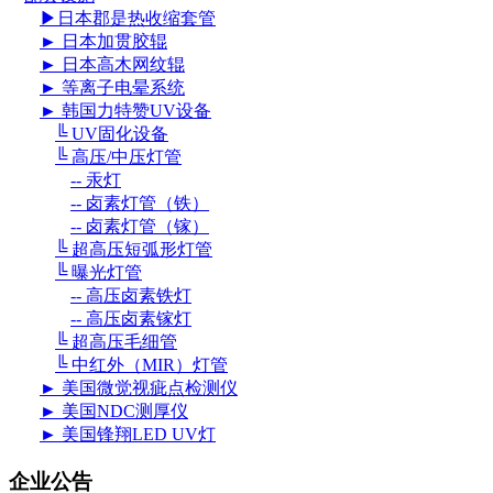
▶日本郡是热收缩套管
► 日本加贯胶辊
► 日本高木网纹辊
► 等离子电晕系统
► 韩国力特赞UV设备
╚ UV固化设备
╚ 高压/中压灯管
-- 汞灯
-- 卤素灯管（铁）
-- 卤素灯管（镓）
╚ 超高压短弧形灯管
╚ 曝光灯管
-- 高压卤素铁灯
-- 高压卤素镓灯
╚ 超高压毛细管
╚ 中红外（MIR）灯管
► 美国微觉视疵点检测仪
► 美国NDC测厚仪
► 美国锋翔LED UV灯
企业公告